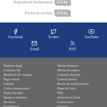
Repositorio institucional
UNAL
Portal de revistas
UNAL
Facebook
Twitter
YouTube
Email
RSS
Régimen legal
Talento humano
Contratación
Ofertas de empleo
Rendición de cuentas
Concurso docente
Pago virtual
Control interno
Calidad
Buzón de notificaciones
Correo institucional
Mapa del sitio
Redes Sociales
FAQ
Quejas y reclamos
Atención en línea
Encuesta
Contáctenos
Estadísticas
Glosario