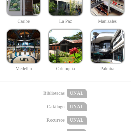
Caribe
La Paz
Manizales
Medellín
Palmira
Orinoquía
Bibliotecas
UNAL
Catálogo
UNAL
Recursos
UNAL