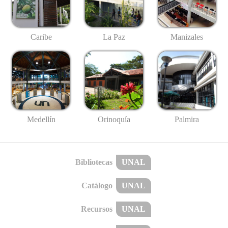
Caribe
La Paz
Manizales
Medellín
Palmira
Orinoquía
Bibliotecas
UNAL
Catálogo
UNAL
Recursos
UNAL