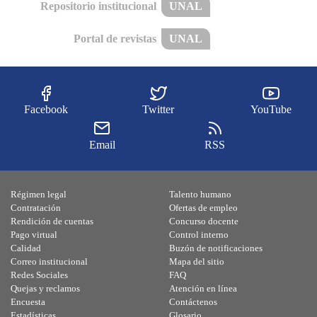
Repositorio institucional
UNAL
Portal de revistas
UNAL
Facebook
Twitter
YouTube
Email
RSS
Régimen legal
Talento humano
Contratación
Ofertas de empleo
Rendición de cuentas
Concurso docente
Pago virtual
Control interno
Calidad
Buzón de notificaciones
Correo institucional
Mapa del sitio
Redes Sociales
FAQ
Quejas y reclamos
Atención en línea
Encuesta
Contáctenos
Estadísticas
Glosario