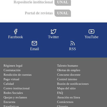
Repositorio institucional
UNAL
Portal de revistas
UNAL
Facebook
Twitter
YouTube
Email
RSS
Régimen legal
Talento humano
Contratación
Ofertas de empleo
Rendición de cuentas
Concurso docente
Pago virtual
Control interno
Calidad
Buzón de notificaciones
Correo institucional
Mapa del sitio
Redes Sociales
FAQ
Quejas y reclamos
Atención en línea
Encuesta
Contáctenos
Estadísticas
Glosario