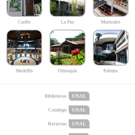
Caribe
La Paz
Manizales
Medellín
Palmira
Orinoquía
Bibliotecas
UNAL
Catálogo
UNAL
Recursos
UNAL