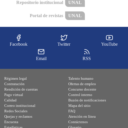
Repositorio institucional
UNAL
Portal de revistas
UNAL
Facebook
Twitter
YouTube
Email
RSS
Régimen legal
Talento humano
Contratación
Ofertas de empleo
Rendición de cuentas
Concurso docente
Pago virtual
Control interno
Calidad
Buzón de notificaciones
Correo institucional
Mapa del sitio
Redes Sociales
FAQ
Quejas y reclamos
Atención en línea
Encuesta
Contáctenos
Estadísticas
Glosario