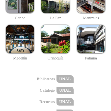
Caribe
La Paz
Manizales
Medellín
Palmira
Orinoquía
Bibliotecas
UNAL
Catálogo
UNAL
Recursos
UNAL