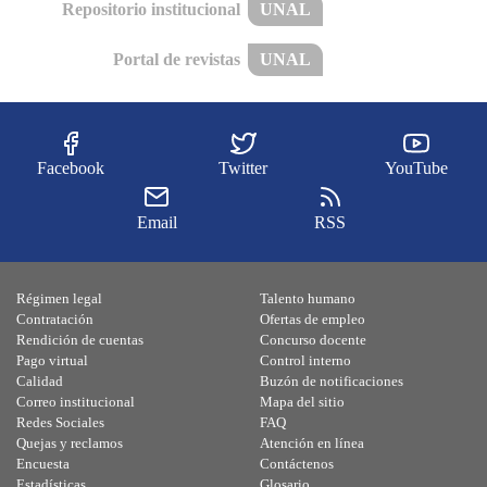
Repositorio institucional
UNAL
Portal de revistas
UNAL
Facebook
Twitter
YouTube
Email
RSS
Régimen legal
Talento humano
Contratación
Ofertas de empleo
Rendición de cuentas
Concurso docente
Pago virtual
Control interno
Calidad
Buzón de notificaciones
Correo institucional
Mapa del sitio
Redes Sociales
FAQ
Quejas y reclamos
Atención en línea
Encuesta
Contáctenos
Estadísticas
Glosario