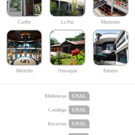
Caribe
La Paz
Manizales
Medellín
Palmira
Orinoquía
Bibliotecas
UNAL
Catálogo
UNAL
Recursos
UNAL