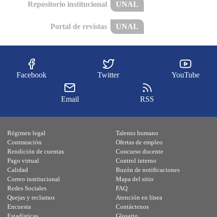
Repositorio institucional
UNAL
Portal de revistas
UNAL
Facebook
Twitter
YouTube
Email
RSS
Régimen legal
Talento humano
Contratación
Ofertas de empleo
Rendición de cuentas
Concurso docente
Pago virtual
Control interno
Calidad
Buzón de notificaciones
Correo institucional
Mapa del sitio
Redes Sociales
FAQ
Quejas y reclamos
Atención en línea
Encuesta
Contáctenos
Estadísticas
Glosario