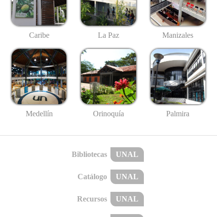
Caribe
La Paz
Manizales
Medellín
Palmira
Orinoquía
Bibliotecas
UNAL
Catálogo
UNAL
Recursos
UNAL