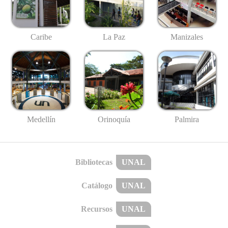
Caribe
La Paz
Manizales
Medellín
Palmira
Orinoquía
Bibliotecas
UNAL
Catálogo
UNAL
Recursos
UNAL