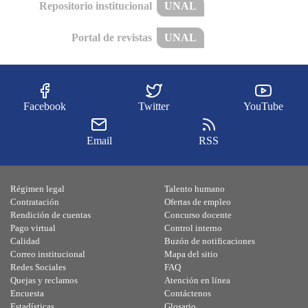
Repositorio institucional
UNAL
Portal de revistas
UNAL
Facebook
Twitter
YouTube
Email
RSS
Régimen legal
Talento humano
Contratación
Ofertas de empleo
Rendición de cuentas
Concurso docente
Pago virtual
Control interno
Calidad
Buzón de notificaciones
Correo institucional
Mapa del sitio
Redes Sociales
FAQ
Quejas y reclamos
Atención en línea
Encuesta
Contáctenos
Estadísticas
Glosario