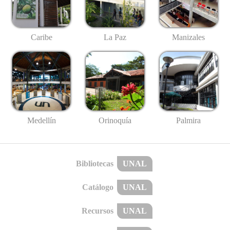
Caribe
La Paz
Manizales
Medellín
Palmira
Orinoquía
Bibliotecas
UNAL
Catálogo
UNAL
Recursos
UNAL