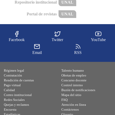
Repositorio institucional
UNAL
Portal de revistas
UNAL
Facebook
Twitter
YouTube
Email
RSS
Régimen legal
Talento humano
Contratación
Ofertas de empleo
Rendición de cuentas
Concurso docente
Pago virtual
Control interno
Calidad
Buzón de notificaciones
Correo institucional
Mapa del sitio
Redes Sociales
FAQ
Quejas y reclamos
Atención en línea
Encuesta
Contáctenos
Estadísticas
Glosario