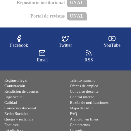
Repositorio institucional
UNAL
Portal de revistas
UNAL
Facebook
Twitter
YouTube
Email
RSS
Régimen legal
Talento humano
Contratación
Ofertas de empleo
Rendición de cuentas
Concurso docente
Pago virtual
Control interno
Calidad
Buzón de notificaciones
Correo institucional
Mapa del sitio
Redes Sociales
FAQ
Quejas y reclamos
Atención en línea
Encuesta
Contáctenos
Estadísticas
Glosario