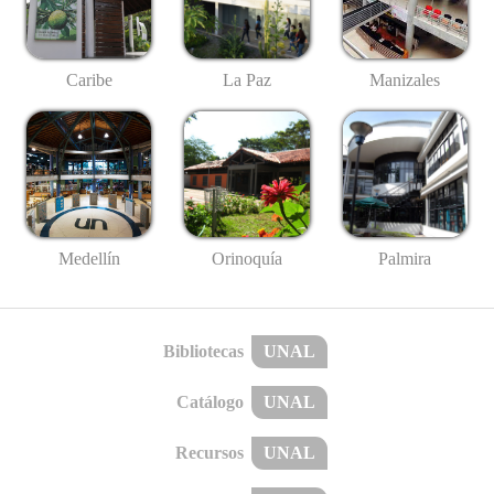
Caribe
La Paz
Manizales
Medellín
Palmira
Orinoquía
Bibliotecas
UNAL
Catálogo
UNAL
Recursos
UNAL