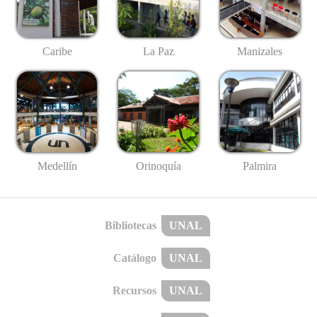
Caribe
La Paz
Manizales
Medellín
Palmira
Orinoquía
Bibliotecas
UNAL
Catálogo
UNAL
Recursos
UNAL