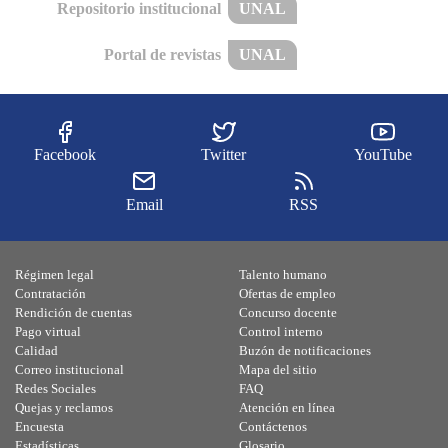
Repositorio institucional
UNAL
Portal de revistas
UNAL
Facebook
Twitter
YouTube
Email
RSS
Régimen legal
Talento humano
Contratación
Ofertas de empleo
Rendición de cuentas
Concurso docente
Pago virtual
Control interno
Calidad
Buzón de notificaciones
Correo institucional
Mapa del sitio
Redes Sociales
FAQ
Quejas y reclamos
Atención en línea
Encuesta
Contáctenos
Estadísticas
Glosario