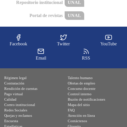
Repositorio institucional
UNAL
Portal de revistas
UNAL
Facebook
Twitter
YouTube
Email
RSS
Régimen legal
Talento humano
Contratación
Ofertas de empleo
Rendición de cuentas
Concurso docente
Pago virtual
Control interno
Calidad
Buzón de notificaciones
Correo institucional
Mapa del sitio
Redes Sociales
FAQ
Quejas y reclamos
Atención en línea
Encuesta
Contáctenos
Estadísticas
Glosario