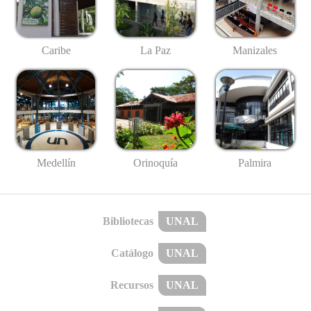
Caribe
La Paz
Manizales
Medellín
Palmira
Orinoquía
Bibliotecas
UNAL
Catálogo
UNAL
Recursos
UNAL