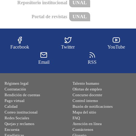
Repositorio institucional
UNAL
Portal de revistas
UNAL
Facebook
Twitter
YouTube
Email
RSS
Régimen legal
Talento humano
Contratación
Ofertas de empleo
Rendición de cuentas
Concurso docente
Pago virtual
Control interno
Calidad
Buzón de notificaciones
Correo institucional
Mapa del sitio
Redes Sociales
FAQ
Quejas y reclamos
Atención en línea
Encuesta
Contáctenos
Estadísticas
Glosario