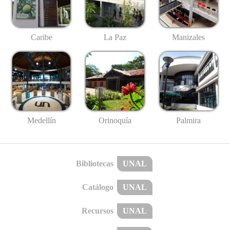
Caribe
La Paz
Manizales
Medellín
Palmira
Orinoquía
Bibliotecas
UNAL
Catálogo
UNAL
Recursos
UNAL