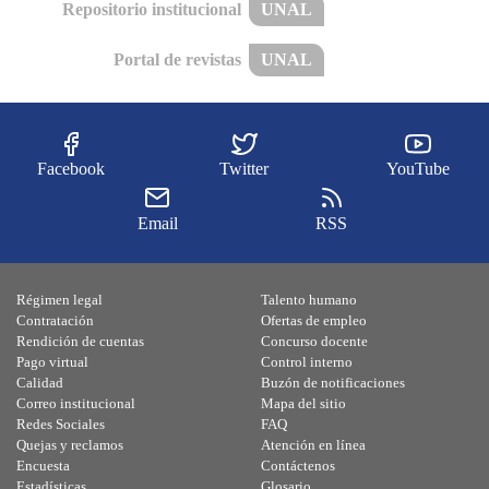
Repositorio institucional
UNAL
Portal de revistas
UNAL
Facebook
Twitter
YouTube
Email
RSS
Régimen legal
Talento humano
Contratación
Ofertas de empleo
Rendición de cuentas
Concurso docente
Pago virtual
Control interno
Calidad
Buzón de notificaciones
Correo institucional
Mapa del sitio
Redes Sociales
FAQ
Quejas y reclamos
Atención en línea
Encuesta
Contáctenos
Estadísticas
Glosario