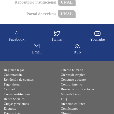
Repositorio institucional
UNAL
Portal de revistas
UNAL
Facebook
Twitter
YouTube
Email
RSS
Régimen legal
Talento humano
Contratación
Ofertas de empleo
Rendición de cuentas
Concurso docente
Pago virtual
Control interno
Calidad
Buzón de notificaciones
Correo institucional
Mapa del sitio
Redes Sociales
FAQ
Quejas y reclamos
Atención en línea
Encuesta
Contáctenos
Estadísticas
Glosario