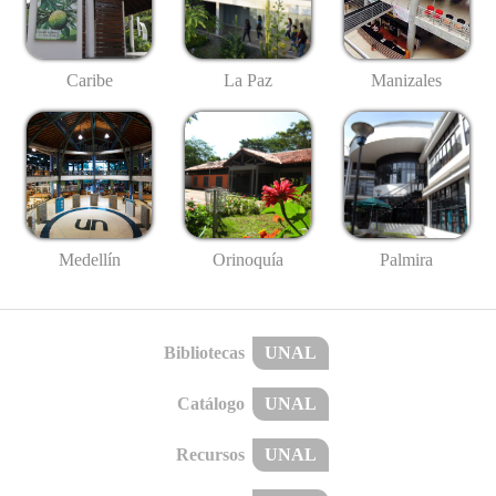
Caribe
La Paz
Manizales
Medellín
Palmira
Orinoquía
Bibliotecas
UNAL
Catálogo
UNAL
Recursos
UNAL