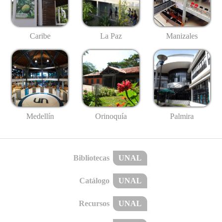
Caribe
La Paz
Manizales
Medellín
Palmira
Orinoquía
Bibliotecas
UNAL
Catálogo
UNAL
Recursos
UNAL