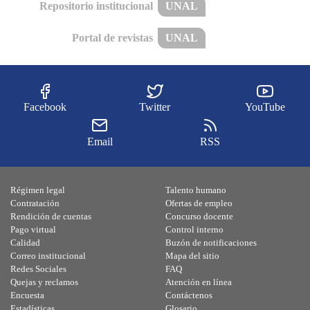
Repositorio institucional
UNAL
Portal de revistas
UNAL
Facebook
Twitter
YouTube
Email
RSS
Régimen legal
Talento humano
Contratación
Ofertas de empleo
Rendición de cuentas
Concurso docente
Pago virtual
Control interno
Calidad
Buzón de notificaciones
Correo institucional
Mapa del sitio
Redes Sociales
FAQ
Quejas y reclamos
Atención en línea
Encuesta
Contáctenos
Estadísticas
Glosario