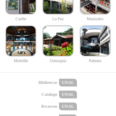
Caribe
La Paz
Manizales
Medellín
Palmira
Orinoquía
Bibliotecas
UNAL
Catálogo
UNAL
Recursos
UNAL