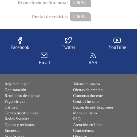
Repositorio institucional
UNAL
Portal de revistas
UNAL
Facebook
Twitter
YouTube
Email
RSS
Régimen legal
Talento humano
Contratación
Ofertas de empleo
Rendición de cuentas
Concurso docente
Pago virtual
Control interno
Calidad
Buzón de notificaciones
Correo institucional
Mapa del sitio
Redes Sociales
FAQ
Quejas y reclamos
Atención en línea
Encuesta
Contáctenos
Estadísticas
Glosario