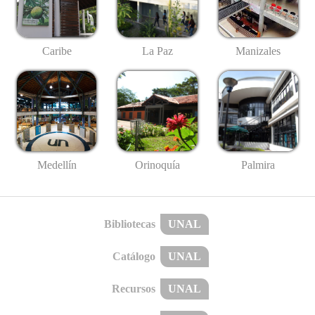
Caribe
La Paz
Manizales
Medellín
Palmira
Orinoquía
Bibliotecas
UNAL
Catálogo
UNAL
Recursos
UNAL