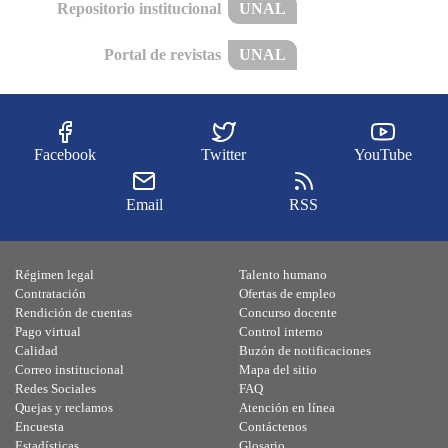
Repositorio institucional
UNAL
Portal de revistas
UNAL
Facebook
Twitter
YouTube
Email
RSS
Régimen legal
Talento humano
Contratación
Ofertas de empleo
Rendición de cuentas
Concurso docente
Pago virtual
Control interno
Calidad
Buzón de notificaciones
Correo institucional
Mapa del sitio
Redes Sociales
FAQ
Quejas y reclamos
Atención en línea
Encuesta
Contáctenos
Estadísticas
Glosario