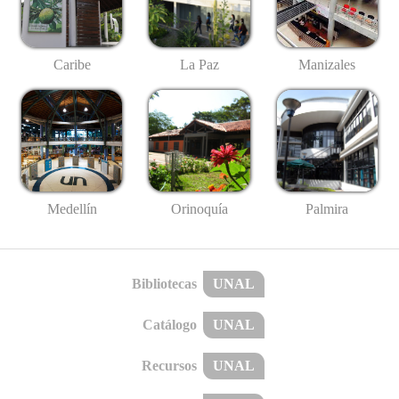
Caribe
La Paz
Manizales
Medellín
Palmira
Orinoquía
Bibliotecas
UNAL
Catálogo
UNAL
Recursos
UNAL