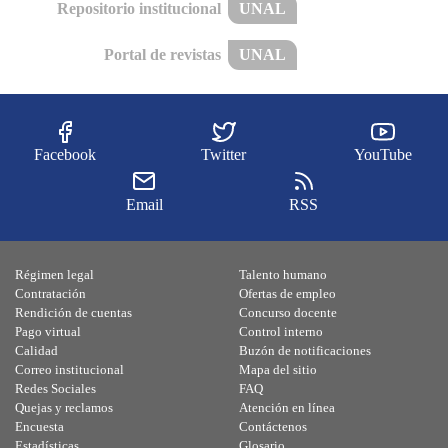
Repositorio institucional
UNAL
Portal de revistas
UNAL
Facebook
Twitter
YouTube
Email
RSS
Régimen legal
Talento humano
Contratación
Ofertas de empleo
Rendición de cuentas
Concurso docente
Pago virtual
Control interno
Calidad
Buzón de notificaciones
Correo institucional
Mapa del sitio
Redes Sociales
FAQ
Quejas y reclamos
Atención en línea
Encuesta
Contáctenos
Estadísticas
Glosario