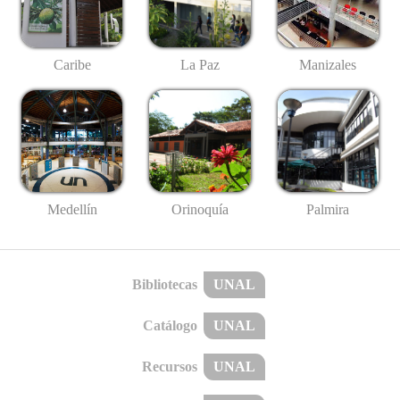
Caribe
La Paz
Manizales
Medellín
Palmira
Orinoquía
Bibliotecas
UNAL
Catálogo
UNAL
Recursos
UNAL