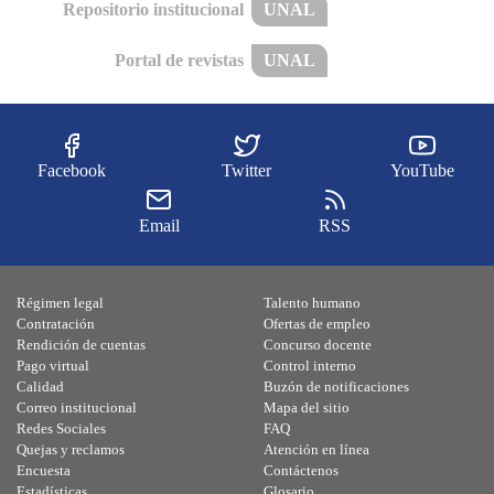
Repositorio institucional
UNAL
Portal de revistas
UNAL
Facebook
Twitter
YouTube
Email
RSS
Régimen legal
Talento humano
Contratación
Ofertas de empleo
Rendición de cuentas
Concurso docente
Pago virtual
Control interno
Calidad
Buzón de notificaciones
Correo institucional
Mapa del sitio
Redes Sociales
FAQ
Quejas y reclamos
Atención en línea
Encuesta
Contáctenos
Estadísticas
Glosario