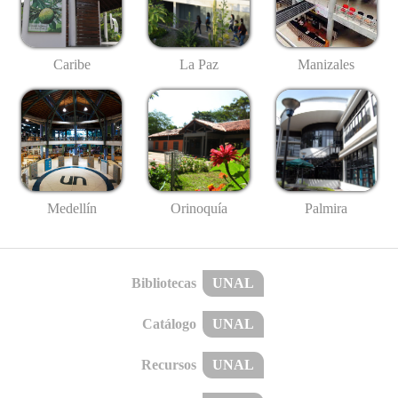
Caribe
La Paz
Manizales
Medellín
Palmira
Orinoquía
Bibliotecas
UNAL
Catálogo
UNAL
Recursos
UNAL