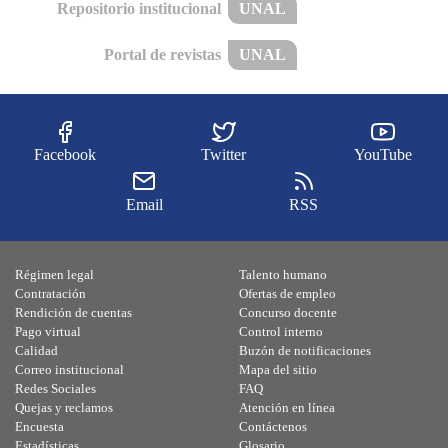
Repositorio institucional
UNAL
Portal de revistas
UNAL
Facebook
Twitter
YouTube
Email
RSS
Régimen legal
Talento humano
Contratación
Ofertas de empleo
Rendición de cuentas
Concurso docente
Pago virtual
Control interno
Calidad
Buzón de notificaciones
Correo institucional
Mapa del sitio
Redes Sociales
FAQ
Quejas y reclamos
Atención en línea
Encuesta
Contáctenos
Estadísticas
Glosario