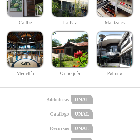
Caribe
La Paz
Manizales
Medellín
Palmira
Orinoquía
Bibliotecas
UNAL
Catálogo
UNAL
Recursos
UNAL