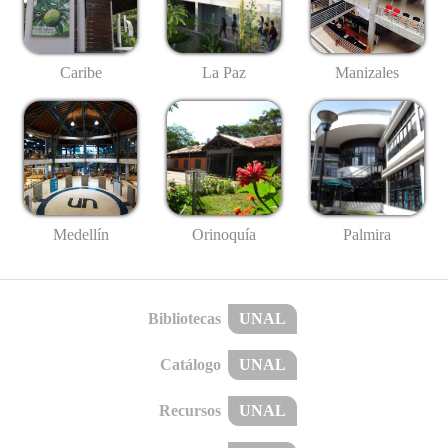
Caribe
La Paz
Manizales
Medellín
Palmira
Orinoquía
Bibliotecas
UNAL
Catálogo
UNAL
Recursos
UNAL