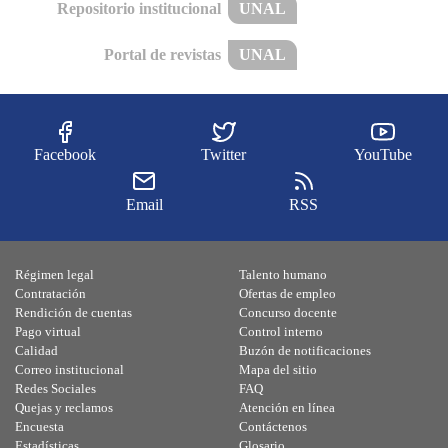
Repositorio institucional
UNAL
Portal de revistas
UNAL
Facebook
Twitter
YouTube
Email
RSS
Régimen legal
Talento humano
Contratación
Ofertas de empleo
Rendición de cuentas
Concurso docente
Pago virtual
Control interno
Calidad
Buzón de notificaciones
Correo institucional
Mapa del sitio
Redes Sociales
FAQ
Quejas y reclamos
Atención en línea
Encuesta
Contáctenos
Estadísticas
Glosario