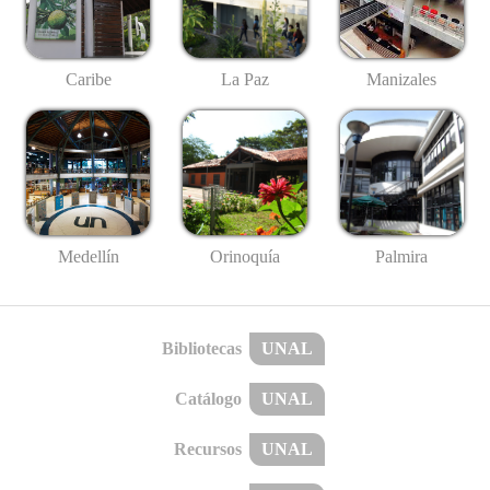
Caribe
La Paz
Manizales
Medellín
Palmira
Orinoquía
Bibliotecas
UNAL
Catálogo
UNAL
Recursos
UNAL