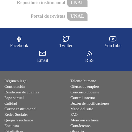
Repositorio institucional
UNAL
Portal de revistas
UNAL
Facebook
Twitter
YouTube
Email
RSS
Régimen legal
Talento humano
Contratación
Ofertas de empleo
Rendición de cuentas
Concurso docente
Pago virtual
Control interno
Calidad
Buzón de notificaciones
Correo institucional
Mapa del sitio
Redes Sociales
FAQ
Quejas y reclamos
Atención en línea
Encuesta
Contáctenos
Estadísticas
Glosario