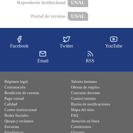
Repositorio institucional
UNAL
Portal de revistas
UNAL
Facebook
Twitter
YouTube
Email
RSS
Régimen legal
Talento humano
Contratación
Ofertas de empleo
Rendición de cuentas
Concurso docente
Pago virtual
Control interno
Calidad
Buzón de notificaciones
Correo institucional
Mapa del sitio
Redes Sociales
FAQ
Quejas y reclamos
Atención en línea
Encuesta
Contáctenos
Estadísticas
Glosario