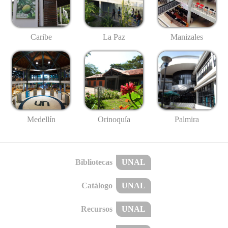
Caribe
La Paz
Manizales
Medellín
Palmira
Orinoquía
Bibliotecas
UNAL
Catálogo
UNAL
Recursos
UNAL