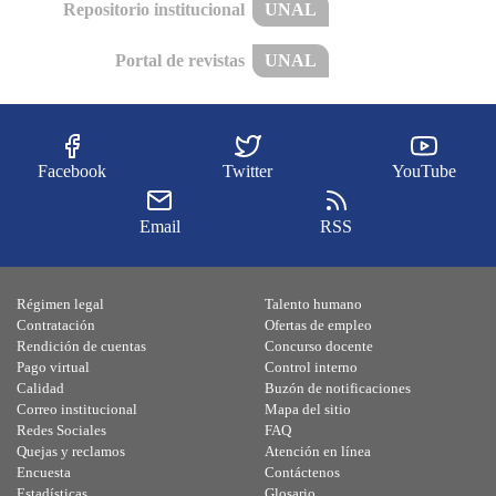
Repositorio institucional
UNAL
Portal de revistas
UNAL
Facebook
Twitter
YouTube
Email
RSS
Régimen legal
Talento humano
Contratación
Ofertas de empleo
Rendición de cuentas
Concurso docente
Pago virtual
Control interno
Calidad
Buzón de notificaciones
Correo institucional
Mapa del sitio
Redes Sociales
FAQ
Quejas y reclamos
Atención en línea
Encuesta
Contáctenos
Estadísticas
Glosario