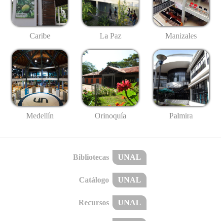
Caribe
La Paz
Manizales
Medellín
Palmira
Orinoquía
Bibliotecas
UNAL
Catálogo
UNAL
Recursos
UNAL