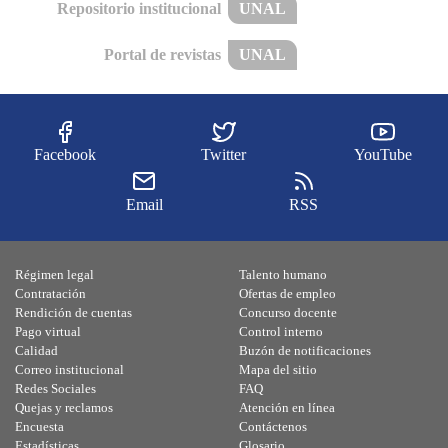
Repositorio institucional
UNAL
Portal de revistas
UNAL
Facebook
Twitter
YouTube
Email
RSS
Régimen legal
Talento humano
Contratación
Ofertas de empleo
Rendición de cuentas
Concurso docente
Pago virtual
Control interno
Calidad
Buzón de notificaciones
Correo institucional
Mapa del sitio
Redes Sociales
FAQ
Quejas y reclamos
Atención en línea
Encuesta
Contáctenos
Estadísticas
Glosario