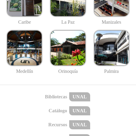
Caribe
La Paz
Manizales
Medellín
Palmira
Orinoquía
Bibliotecas
UNAL
Catálogo
UNAL
Recursos
UNAL