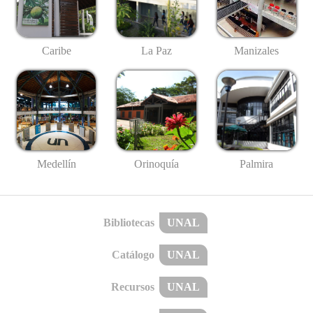
Caribe
La Paz
Manizales
Medellín
Palmira
Orinoquía
Bibliotecas
UNAL
Catálogo
UNAL
Recursos
UNAL