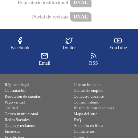
Repositorio institucional
UNAL
Portal de revistas
UNAL
Facebook
Twitter
YouTube
Email
RSS
Régimen legal
Talento humano
Contratación
Ofertas de empleo
Rendición de cuentas
Concurso docente
Pago virtual
Control interno
Calidad
Buzón de notificaciones
Correo institucional
Mapa del sitio
Redes Sociales
FAQ
Quejas y reclamos
Atención en línea
Encuesta
Contáctenos
Estadísticas
Glosario