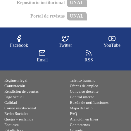
Repositorio institucional
UNAL
Portal de revistas
UNAL
Facebook
Twitter
YouTube
Email
RSS
Régimen legal
Talento humano
Contratación
Ofertas de empleo
Rendición de cuentas
Concurso docente
Pago virtual
Control interno
Calidad
Buzón de notificaciones
Correo institucional
Mapa del sitio
Redes Sociales
FAQ
Quejas y reclamos
Atención en línea
Encuesta
Contáctenos
Estadísticas
Glosario