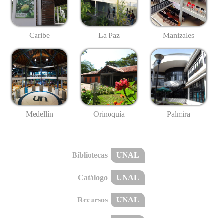
Caribe
La Paz
Manizales
Medellín
Palmira
Orinoquía
Bibliotecas
UNAL
Catálogo
UNAL
Recursos
UNAL