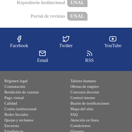
Repositorio institucional
UNAL
Portal de revistas
UNAL
Facebook
Twitter
YouTube
Email
RSS
Régimen legal
Talento humano
Contratación
Ofertas de empleo
Rendición de cuentas
Concurso docente
Pago virtual
Control interno
Calidad
Buzón de notificaciones
Correo institucional
Mapa del sitio
Redes Sociales
FAQ
Quejas y reclamos
Atención en línea
Encuesta
Contáctenos
Estadísticas
Glosario