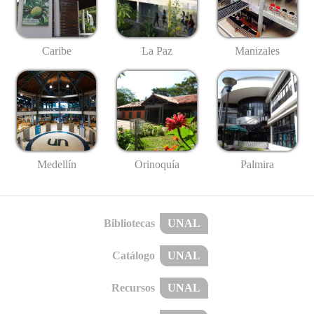
Caribe
La Paz
Manizales
Medellín
Palmira
Orinoquía
Bibliotecas
UNAL
Catálogo
UNAL
Recursos
UNAL