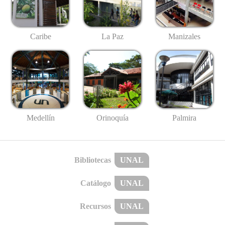
Caribe
La Paz
Manizales
Medellín
Palmira
Orinoquía
Bibliotecas
UNAL
Catálogo
UNAL
Recursos
UNAL