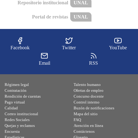
Repositorio institucional
UNAL
Portal de revistas
UNAL
Facebook
Twitter
YouTube
Email
RSS
Régimen legal
Talento humano
Contratación
Ofertas de empleo
Rendición de cuentas
Concurso docente
Pago virtual
Control interno
Calidad
Buzón de notificaciones
Correo institucional
Mapa del sitio
Redes Sociales
FAQ
Quejas y reclamos
Atención en línea
Encuesta
Contáctenos
Estadísticas
Glosario