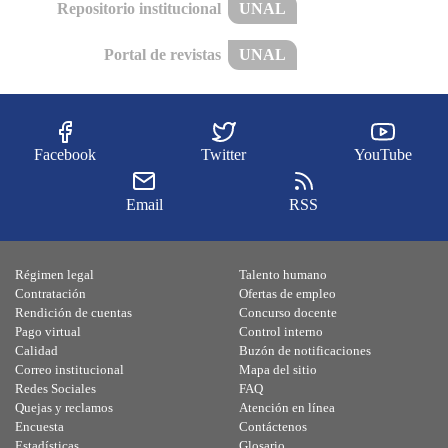
Repositorio institucional
UNAL
Portal de revistas
UNAL
Facebook
Twitter
YouTube
Email
RSS
Régimen legal
Talento humano
Contratación
Ofertas de empleo
Rendición de cuentas
Concurso docente
Pago virtual
Control interno
Calidad
Buzón de notificaciones
Correo institucional
Mapa del sitio
Redes Sociales
FAQ
Quejas y reclamos
Atención en línea
Encuesta
Contáctenos
Estadísticas
Glosario