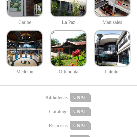
Caribe
La Paz
Manizales
Medellín
Palmira
Orinoquía
Bibliotecas
UNAL
Catálogo
UNAL
Recursos
UNAL