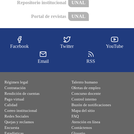
Repositorio institucional
UNAL
Portal de revistas
UNAL
Facebook
Twitter
YouTube
Email
RSS
Régimen legal
Talento humano
Contratación
Ofertas de empleo
Rendición de cuentas
Concurso docente
Pago virtual
Control interno
Calidad
Buzón de notificaciones
Correo institucional
Mapa del sitio
Redes Sociales
FAQ
Quejas y reclamos
Atención en línea
Encuesta
Contáctenos
Estadísticas
Glosario