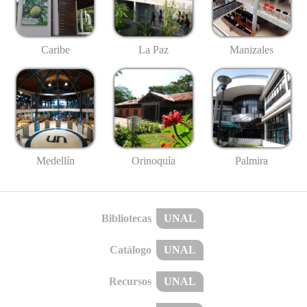
Caribe
La Paz
Manizales
Medellín
Palmira
Orinoquía
Bibliotecas
UNAL
Catálogo
UNAL
Recursos
UNAL