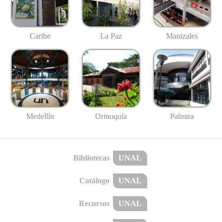
Caribe
La Paz
Manizales
Medellín
Palmira
Orinoquía
Bibliotecas
UNAL
Catálogo
UNAL
Recursos
UNAL