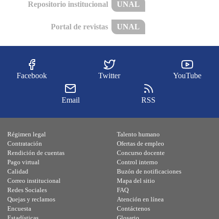
Repositorio institucional
UNAL
Portal de revistas
UNAL
Facebook
Twitter
YouTube
Email
RSS
Régimen legal
Talento humano
Contratación
Ofertas de empleo
Rendición de cuentas
Concurso docente
Pago virtual
Control interno
Calidad
Buzón de notificaciones
Correo institucional
Mapa del sitio
Redes Sociales
FAQ
Quejas y reclamos
Atención en línea
Encuesta
Contáctenos
Estadísticas
Glosario