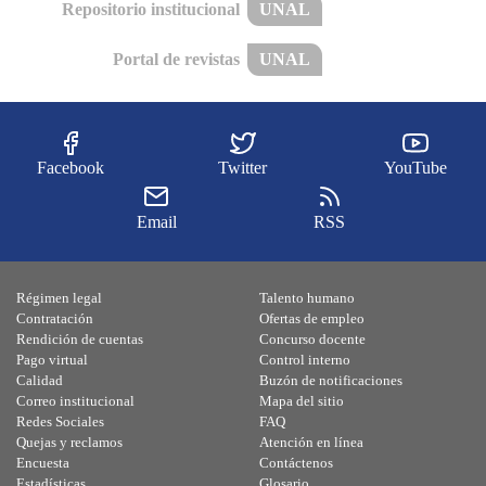
Repositorio institucional
UNAL
Portal de revistas
UNAL
Facebook
Twitter
YouTube
Email
RSS
Régimen legal
Talento humano
Contratación
Ofertas de empleo
Rendición de cuentas
Concurso docente
Pago virtual
Control interno
Calidad
Buzón de notificaciones
Correo institucional
Mapa del sitio
Redes Sociales
FAQ
Quejas y reclamos
Atención en línea
Encuesta
Contáctenos
Estadísticas
Glosario