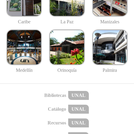
Caribe
La Paz
Manizales
Medellín
Palmira
Orinoquía
Bibliotecas
UNAL
Catálogo
UNAL
Recursos
UNAL