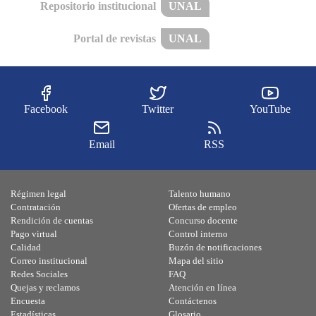
Repositorio institucional
UNAL
Portal de revistas
UNAL
Facebook
Twitter
YouTube
Email
RSS
Régimen legal
Talento humano
Contratación
Ofertas de empleo
Rendición de cuentas
Concurso docente
Pago virtual
Control interno
Calidad
Buzón de notificaciones
Correo institucional
Mapa del sitio
Redes Sociales
FAQ
Quejas y reclamos
Atención en línea
Encuesta
Contáctenos
Estadísticas
Glosario