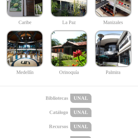
Caribe
La Paz
Manizales
Medellín
Palmira
Orinoquía
Bibliotecas
UNAL
Catálogo
UNAL
Recursos
UNAL