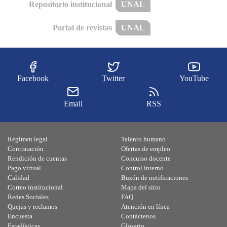
Repositorio institucional
UNAL
Portal de revistas
UNAL
Facebook
Twitter
YouTube
Email
RSS
Régimen legal
Talento humano
Contratación
Ofertas de empleo
Rendición de cuentas
Concurso docente
Pago virtual
Control interno
Calidad
Buzón de notificaciones
Correo institucional
Mapa del sitio
Redes Sociales
FAQ
Quejas y reclamos
Atención en línea
Encuesta
Contáctenos
Estadísticas
Glosario