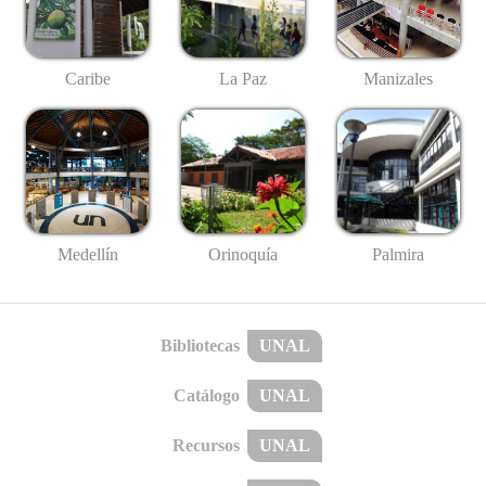
Caribe
La Paz
Manizales
Medellín
Palmira
Orinoquía
Bibliotecas
UNAL
Catálogo
UNAL
Recursos
UNAL