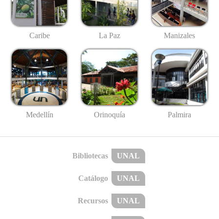
Caribe
La Paz
Manizales
Medellín
Palmira
Orinoquía
Bibliotecas
UNAL
Catálogo
UNAL
Recursos
UNAL