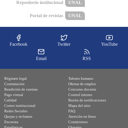
Repositorio institucional
UNAL
Portal de revistas
UNAL
Facebook
Twitter
YouTube
Email
RSS
Régimen legal
Talento humano
Contratación
Ofertas de empleo
Rendición de cuentas
Concurso docente
Pago virtual
Control interno
Calidad
Buzón de notificaciones
Correo institucional
Mapa del sitio
Redes Sociales
FAQ
Quejas y reclamos
Atención en línea
Encuesta
Contáctenos
Estadísticas
Glosario