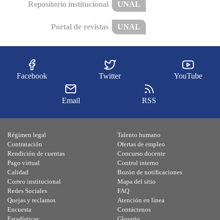
Repositorio institucional
UNAL
Portal de revistas
UNAL
Facebook
Twitter
YouTube
Email
RSS
Régimen legal
Talento humano
Contratación
Ofertas de empleo
Rendición de cuentas
Concurso docente
Pago virtual
Control interno
Calidad
Buzón de notificaciones
Correo institucional
Mapa del sitio
Redes Sociales
FAQ
Quejas y reclamos
Atención en línea
Encuesta
Contáctenos
Estadísticas
Glosario