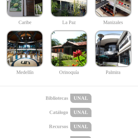
Caribe
La Paz
Manizales
Medellín
Palmira
Orinoquía
Bibliotecas
UNAL
Catálogo
UNAL
Recursos
UNAL