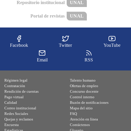
Repositorio institucional
UNAL
Portal de revistas
UNAL
Facebook
Twitter
YouTube
Email
RSS
Régimen legal
Talento humano
Contratación
Ofertas de empleo
Rendición de cuentas
Concurso docente
Pago virtual
Control interno
Calidad
Buzón de notificaciones
Correo institucional
Mapa del sitio
Redes Sociales
FAQ
Quejas y reclamos
Atención en línea
Encuesta
Contáctenos
Estadísticas
Glosario