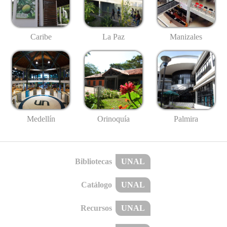
Caribe
La Paz
Manizales
Medellín
Palmira
Orinoquía
Bibliotecas
UNAL
Catálogo
UNAL
Recursos
UNAL