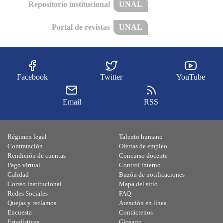
Repositorio institucional
UNAL
Portal de revistas
UNAL
Facebook
Twitter
YouTube
Email
RSS
Régimen legal
Talento humano
Contratación
Ofertas de empleo
Rendición de cuentas
Concurso docente
Pago virtual
Control interno
Calidad
Buzón de notificaciones
Correo institucional
Mapa del sitio
Redes Sociales
FAQ
Quejas y reclamos
Atención en línea
Encuesta
Contáctenos
Estadísticas
Glosario