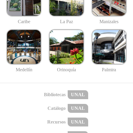
Caribe
La Paz
Manizales
Medellín
Palmira
Orinoquía
Bibliotecas
UNAL
Catálogo
UNAL
Recursos
UNAL