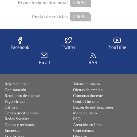
Repositorio institucional
UNAL
Portal de revistas
UNAL
Facebook
Twitter
YouTube
Email
RSS
Régimen legal
Talento humano
Contratación
Ofertas de empleo
Rendición de cuentas
Concurso docente
Pago virtual
Control interno
Calidad
Buzón de notificaciones
Correo institucional
Mapa del sitio
Redes Sociales
FAQ
Quejas y reclamos
Atención en línea
Encuesta
Contáctenos
Estadísticas
Glosario