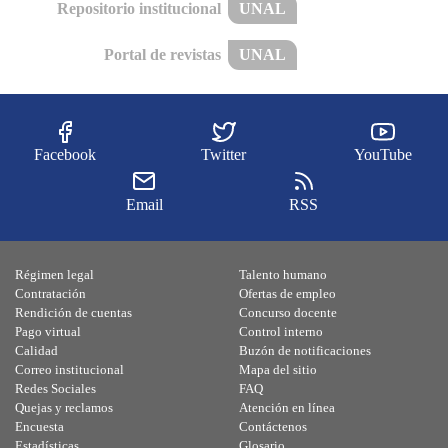
Repositorio institucional
UNAL
Portal de revistas
UNAL
Facebook
Twitter
YouTube
Email
RSS
Régimen legal
Talento humano
Contratación
Ofertas de empleo
Rendición de cuentas
Concurso docente
Pago virtual
Control interno
Calidad
Buzón de notificaciones
Correo institucional
Mapa del sitio
Redes Sociales
FAQ
Quejas y reclamos
Atención en línea
Encuesta
Contáctenos
Estadísticas
Glosario