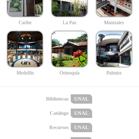
Caribe
La Paz
Manizales
Medellín
Palmira
Orinoquía
Bibliotecas
UNAL
Catálogo
UNAL
Recursos
UNAL