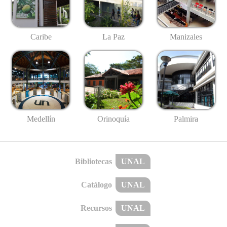
Caribe
La Paz
Manizales
Medellín
Palmira
Orinoquía
Bibliotecas
UNAL
Catálogo
UNAL
Recursos
UNAL