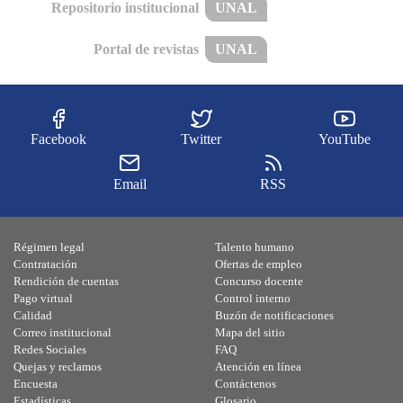
Repositorio institucional
UNAL
Portal de revistas
UNAL
Facebook
Twitter
YouTube
Email
RSS
Régimen legal
Talento humano
Contratación
Ofertas de empleo
Rendición de cuentas
Concurso docente
Pago virtual
Control interno
Calidad
Buzón de notificaciones
Correo institucional
Mapa del sitio
Redes Sociales
FAQ
Quejas y reclamos
Atención en línea
Encuesta
Contáctenos
Estadísticas
Glosario