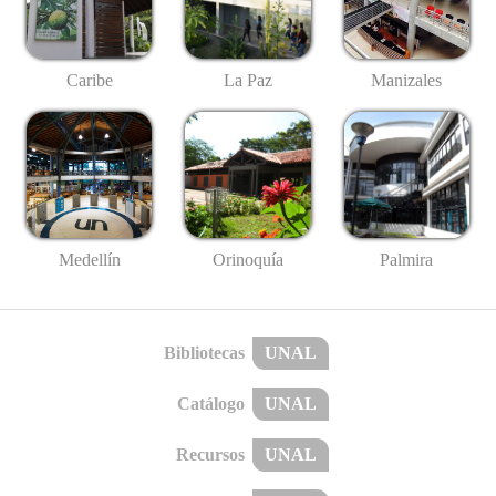
Caribe
La Paz
Manizales
Medellín
Palmira
Orinoquía
Bibliotecas
UNAL
Catálogo
UNAL
Recursos
UNAL