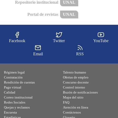
Repositorio institucional
UNAL
Portal de revistas
UNAL
Facebook
Twitter
YouTube
Email
RSS
Régimen legal
Talento humano
Contratación
Ofertas de empleo
Rendición de cuentas
Concurso docente
Pago virtual
Control interno
Calidad
Buzón de notificaciones
Correo institucional
Mapa del sitio
Redes Sociales
FAQ
Quejas y reclamos
Atención en línea
Encuesta
Contáctenos
Estadísticas
Glosario