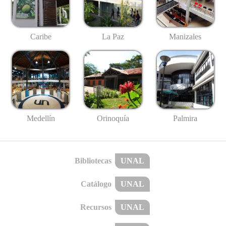
Caribe
La Paz
Manizales
Medellín
Palmira
Orinoquía
Bibliotecas
UNAL
Catálogo
UNAL
Recursos
UNAL