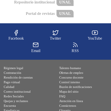
Repositorio institucional
UNAL
Portal de revistas
UNAL
Facebook
Twitter
YouTube
Email
RSS
Régimen legal
Talento humano
Contratación
Ofertas de empleo
Rendición de cuentas
Concurso docente
Pago virtual
Control interno
Calidad
Buzón de notificaciones
Correo institucional
Mapa del sitio
Redes Sociales
FAQ
Quejas y reclamos
Atención en línea
Encuesta
Contáctenos
Estadísticas
Glosario