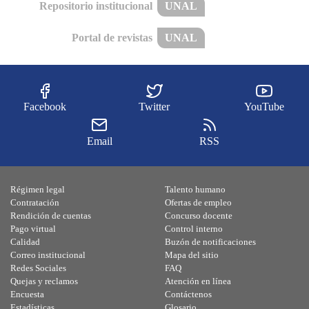
Repositorio institucional
UNAL
Portal de revistas
UNAL
Facebook
Twitter
YouTube
Email
RSS
Régimen legal
Talento humano
Contratación
Ofertas de empleo
Rendición de cuentas
Concurso docente
Pago virtual
Control interno
Calidad
Buzón de notificaciones
Correo institucional
Mapa del sitio
Redes Sociales
FAQ
Quejas y reclamos
Atención en línea
Encuesta
Contáctenos
Estadísticas
Glosario