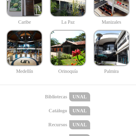
Caribe
La Paz
Manizales
Medellín
Palmira
Orinoquía
Bibliotecas
UNAL
Catálogo
UNAL
Recursos
UNAL