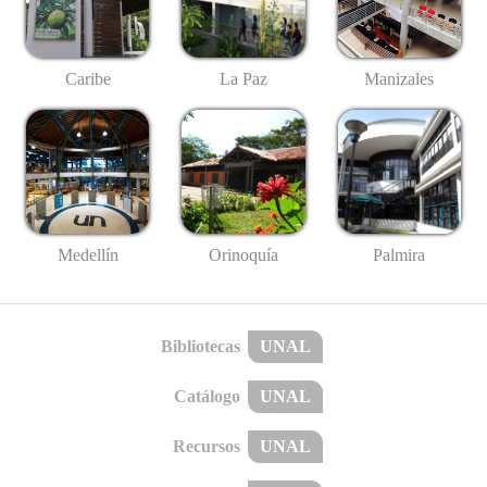
Caribe
La Paz
Manizales
Medellín
Palmira
Orinoquía
Bibliotecas
UNAL
Catálogo
UNAL
Recursos
UNAL