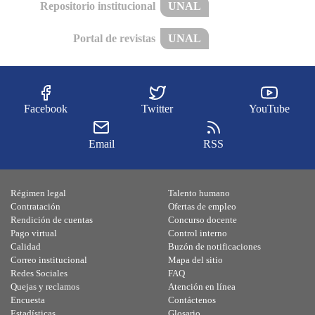
Repositorio institucional
UNAL
Portal de revistas
UNAL
Facebook
Twitter
YouTube
Email
RSS
Régimen legal
Talento humano
Contratación
Ofertas de empleo
Rendición de cuentas
Concurso docente
Pago virtual
Control interno
Calidad
Buzón de notificaciones
Correo institucional
Mapa del sitio
Redes Sociales
FAQ
Quejas y reclamos
Atención en línea
Encuesta
Contáctenos
Estadísticas
Glosario