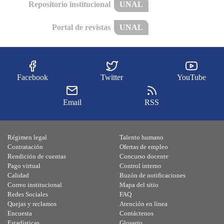
Repositorio institucional
UNAL
Portal de revistas
UNAL
Facebook
Twitter
YouTube
Email
RSS
Régimen legal
Talento humano
Contratación
Ofertas de empleo
Rendición de cuentas
Concurso docente
Pago virtual
Control interno
Calidad
Buzón de notificaciones
Correo institucional
Mapa del sitio
Redes Sociales
FAQ
Quejas y reclamos
Atención en línea
Encuesta
Contáctenos
Estadísticas
Glosario