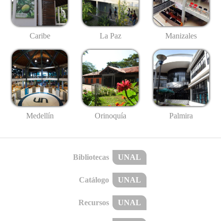
Caribe
La Paz
Manizales
Medellín
Palmira
Orinoquía
Bibliotecas
UNAL
Catálogo
UNAL
Recursos
UNAL