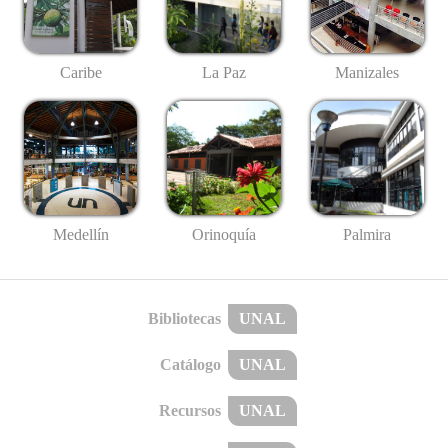
Caribe
La Paz
Manizales
Medellín
Palmira
Orinoquía
Bibliotecas
UNAL
Catálogo
UNAL
Recursos
UNAL