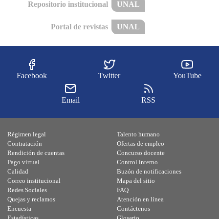
Repositorio institucional
UNAL
Portal de revistas
UNAL
Facebook
Twitter
YouTube
Email
RSS
Régimen legal
Talento humano
Contratación
Ofertas de empleo
Rendición de cuentas
Concurso docente
Pago virtual
Control interno
Calidad
Buzón de notificaciones
Correo institucional
Mapa del sitio
Redes Sociales
FAQ
Quejas y reclamos
Atención en línea
Encuesta
Contáctenos
Estadísticas
Glosario