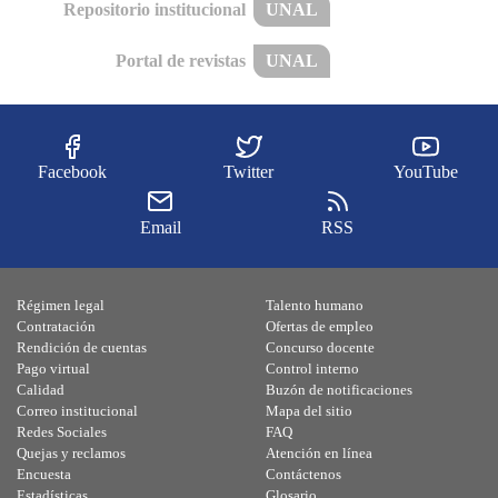
Repositorio institucional
UNAL
Portal de revistas
UNAL
Facebook
Twitter
YouTube
Email
RSS
Régimen legal
Talento humano
Contratación
Ofertas de empleo
Rendición de cuentas
Concurso docente
Pago virtual
Control interno
Calidad
Buzón de notificaciones
Correo institucional
Mapa del sitio
Redes Sociales
FAQ
Quejas y reclamos
Atención en línea
Encuesta
Contáctenos
Estadísticas
Glosario