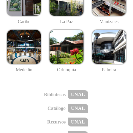
Caribe
La Paz
Manizales
Medellín
Palmira
Orinoquía
Bibliotecas
UNAL
Catálogo
UNAL
Recursos
UNAL